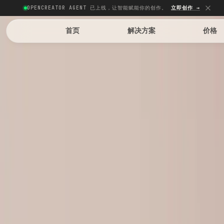
OPENCREATOR AGENT 已上线，让智能赋能你的创作。
立即创作 →
首页
解决方案
价格
#时尚
#电商
#AR技术
图像生成
虚拟试穿
用 AI 驱动的虚拟试穿技术改变你的购物体验。几秒钟内查看衣
服上身效果，无需更衣室。特别适合时尚零售商和在线购物者，
减少退货、提升购买信心。
立即试穿
支持下列 AI 模型