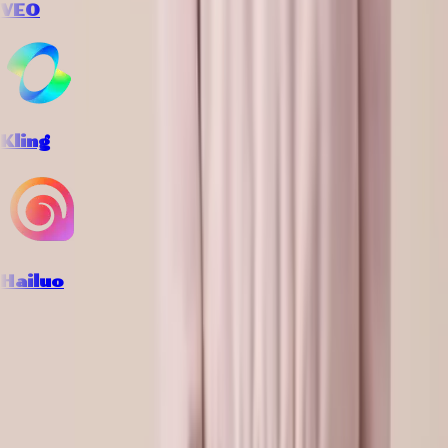
VEO
Kling
Hailuo