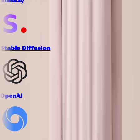
Runway
Stable Diffusion
OpenAI