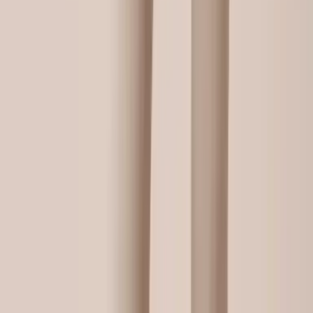
Nano Banana Pro 或 Seedream V4 生成专业的模特穿着效果
图，产品清晰可见、比例准确，适合电商详情页和广告投放。
Open in OpenCreator App
为时尚零售和在线购物而生
时尚零售商
让购物者在购买前虚拟试穿服装，减少退货率并提高客户满意
度。
在线购物者
消除尺码不确定性，充满信心地购买服装，确切了解它们如何适
合你的独特体型。
时尚品牌