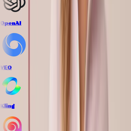
OpenAI
VEO
Kling