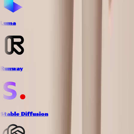
Luma
Runway
Stable Diffusion