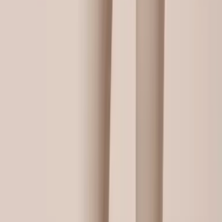
上传服装产品图，并描述理想的模特形象（如"加州女孩，金
发，运动休闲风，Z世代感觉"），以及产品简短描述（如"运动
套头衫，女装"）。
2
AI 自动去背景并分析产品
Nano Banana Pro 自动去除产品背景生成干净的白底图，GPT-
4o 分析产品的材质、颜色、功能和品牌调性。
3
生成专业时尚试穿场景
GPT-4o 结合你的模特偏好和产品特征，设计定制化的时尚试穿
场景，包括模特姿态、表情、配饰和灯光氛围。
4
输出高质量模特上身图