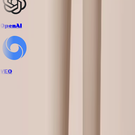
OpenAI
VEO
How it works
Follow the workflow from inputs to final creative output.
1
上传产品图片并描述模特偏好