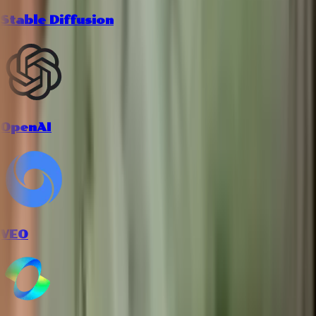
Stable Diffusion
OpenAI
VEO