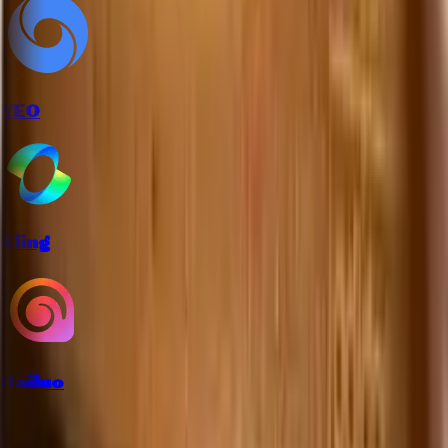
VEO
Kling
Hailuo