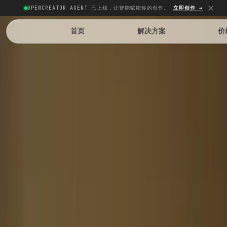
OPENCREATOR AGENT 已上线，让智能赋能你的创作。
立即创作 →
首页
解决方案
价
#sora_2
#社交推广
#ugc开箱
视频生成
UGC 开箱视频
把产品开箱和上手体验快速做成真实感 UGC 内容。工作流会生
成更像达人实拍的短视频素材，适合用于 TikTok、Reels 和电
商推广。
生成开箱视频