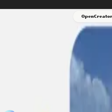
OpenCreato
#多机位
#电影摄影
#镜头覆盖
图片生成
同场景多机位分镜图
从单一场景生成多个镜头角度变化。上传参考图片，AI创建多
免费试用！
支持下列 AI 模型