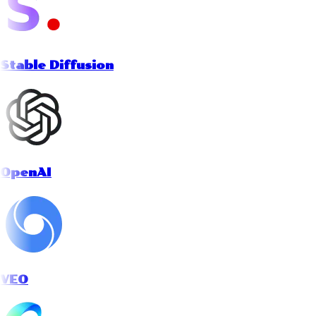
Stable Diffusion
OpenAI
VEO