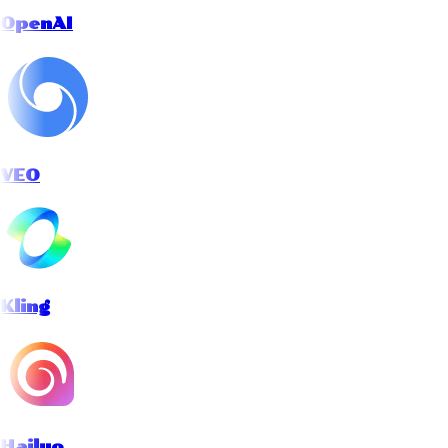
OpenAI
VEO
Kling
Hailuo