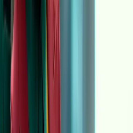
时候会崩
Motion Control 成功时会让人有一种“像在导演”的错觉，因
为动作不是凭空生成，而是受参考视频约束的。这让它在很多
“表演型内容”上比纯文本生成更稳定：你能得到更一致的节
奏、更明确的动作结构。
它崩的时候也很规律。要么角色图片的信息不足（身体被裁得太
紧、角度极端、分辨率低），要么参考视频本身就不适合迁移
（镜头抖、频繁跳切、遮挡严重、手脚经常出画）。这时模型不
得不脑补缺失部分，输出就会出现“形变”“糊掉”“动作像换
了一个人”的现象。这里的关键不是多跑几次，而是换输入：把
参考视频换成更干净、更稳定的版本，往往比重写 prompt 更
有效。
把 Motion Control 变成可复用工作流（最
小可用生产方式）