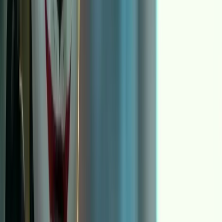
随参考视频的动作节奏，还是更想让模型尊重角色图片的构图和
朝向。
在当前的使用约束里，这个开关还会影响你能跑多长的片段。更
偏“跟随视频”的取向通常允许更长的可用时长（上限
30
秒
），适合舞蹈、动作复刻、节奏强的表演；更偏“跟随图片”
的取向往往更受限（上限
10 秒
），但在某些镜头语言或主体构
图上更容易保持稳定。你不需要把它记成参数表，你只需要记住
它的生产含义：你是在把“动作来源”当主导，还是把“主体图
像”当主导。
另一个常被低估的开关是声音处理。参考视频如果自带可用的
BGM 或节奏音，保留原声可以直接省掉一个剪辑步骤；如果你
本来就要配旁白或配音，那就把它当成无声素材，音频交给下游
处理，会更省心。
如果你想先看它的效果定位和示例，直接从模型页入手最直观：
Kling Motion Control 模型页
。