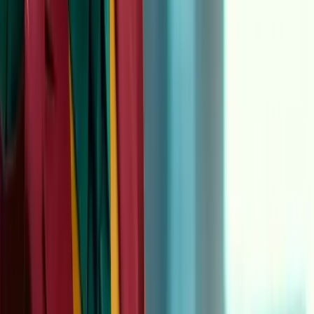
真正能让团队长期受益的做法，是把参考动作当成资产库。你不
需要一开始就收集 100 个动作。只要从 5–20 段最稳定的参考视
频开始，就足够覆盖常见内容类型：一个指向讲解的手势节奏、
一段简单舞蹈 loop、一个走路镜头、一个轻微的身体摆动用于
口播。之后每次换角色、换人设、换产品，只是替换角色图片与
少量 prompt，而动作资产保持不变。
一旦动作稳定了，后续的“可发布性”才是生产瓶颈：竖屏裁
切、清晰度、字幕与导出格式。这正是工作流的价值：把结构固
定下来，把反复的步骤变成模板，团队只需要换输入，不需要每
次重新搭流程。
相关阅读（用于把 Motion Control 放进更大的视频生产体系
里）：
AI 视频模型对比
、
免费 AI 视频工具对比（已更新）
与
AI Video
工作流
。