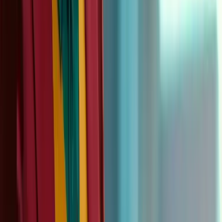
FAQ
Q：Kling Motion Control 等于动作捕捉吗？
更接近动作迁移。你用真实视频的表演节奏作为参考，把动作迁
移到新的角色图片上，而不是走传统 mocap 的骨骼/绑定管
线。
Q：角色图片和动作视频哪个更重要？
两者都重要，但动作视频通常决定节奏上限。如果参考视频不稳
定（抖动、遮挡、跳切），即使角色图很干净，输出也会不稳。
Q：为什么会出现“融化”“变形”的感觉？
大多是因为身体结构在连续帧里无法一致地被推断，常见诱因是
角色图信息不足、裁切过紧，或参考动作里手脚频繁出画导致模
型需要脑补。
Q：怎样把它做成每周都能跑的生产系统？