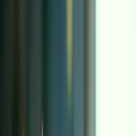
节奏了，我想把它复用到另一个人物上，别每次都从头生成。
Kling Motion Control 就是为这个生产需求设计的。它更接近
动作迁移（motion transfer），而不是传统 mocap：你给一个
“角色图片”作为身份锚点，再给一个“参考动作视频”作为动
作来源，模型把节奏和运动迁移到新输出里。这个结构本身就决
定了它比纯文本生成更可控，因为你的动作不是模型脑补出来
的，而是来自你选定的参考视频。
这篇文章用 workflow 的视角解释 Motion Control 这个原子：
它需要什么输入、最关键的开关到底在控制什么、哪些参考视频
会让你稳定出片、哪些会烧 credits 但越跑越歪。
适用范围：
截至 2026-02
，以短视频内容生产（TikTok / Reels
/ Shorts）与虚拟人内容为主，目标是可复用与可批量，而不是
一次性炫技。