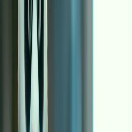
出片。
动作捕捉 vs 动作迁移：为什么别纠结名词
很多人说“动作捕捉”，其实是在描述“我想复刻这段动作”。
在生成式工作流里，你更应该把它理解成动作迁移：你并不需要
拿到骨骼数据，你只需要让输出看起来像参考动作在执行。这个
区别会直接影响你的优化方向。你要优化的不是提示词的华丽，
而是参考视频是否清晰、稳定、可迁移：身体关键部位是否可
见、镜头是否摇晃、剪辑是否频繁跳切、遮挡是否严重。
换句话说，Motion Control 的成功率更像“输入质量”问题，
而不是“灵感”问题。
这个原子需要什么输入（以及为什么必须
是 image + video）