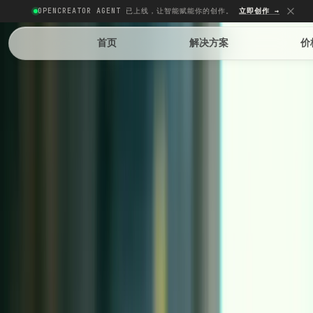
OPENCREATOR AGENT 已上线，让智能赋能你的创作。
立即创作 →
Back
首页
解决方案
价
AI Video
Motion Transfer
Kling
Workflow
Kling Motion Control（动作迁移）怎么
用：把一段“表演”复用到任何角色上
一篇偏生产视角的原子指南，讲清 Kling Motion
Control（motion transfer）到底解决什么问题、需要什么输入
（image + reference video）、关键开关怎么影响效果与时
长，以及如何把动作驱动的视频做成可复用工作流。
OpenCreator Team
February 4, 2026
12 min read
传统意义上的动作捕捉（mocap）属于影视和游戏工业：标记
点、骨骼、绑定、解算，一整条管线能把演员的动作迁移到角色
rig 上。多数创意团队并不需要这么“硬核”的 mocap。他们真
正想要的是更朴素的一件事：我已经有一段表现力不错的动作或