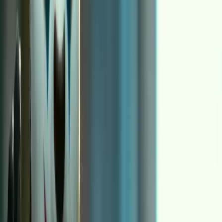
Motion Control 和很多视频原子最大的差异在于：它不是只吃
prompt，也不是只吃单张图。它需要两个必填输入：角色图片
和参考动作视频。在 OpenCreator 的数据结构里，这通常表现
为
（角色）和
（动作来源），prompt 反
image_url
video_url
而是可选项，用来做轻微的风格偏置，而不是用来发明动作本
身。
这种输入结构带来的是可控性。你不再把“动作是什么”交给模
型随机采样，而是把动作明确地交给参考视频。你可以把最有效
的动作做成小库，然后在不同角色之间复用，这就是工作流思维
的核心：把一次成功变成可重复的生产系统。
最关键的开关：orientation（它决定你到
底在跟谁对齐）
Motion Control 的核心开关并不花哨，但影响巨大：
orientation 模式。它本质上是一个取舍：你更想让模型严格跟